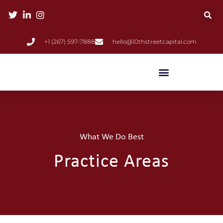
+1 (267) 597-7888
hello@10thstreetcapital.com
What We Do Best
Practice Areas