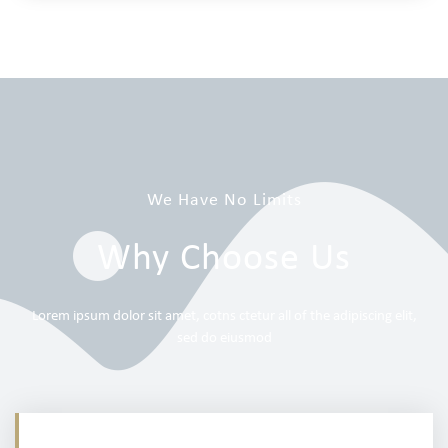
We Have No Limits
Why Choose Us
Lorem ipsum dolor sit amet, cotns ctetur all of the adipiscing elit,
sed do eiusmod